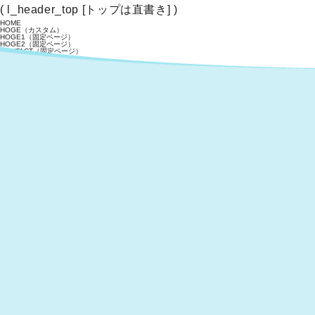
( l_header_top [トップは直書き] )
HOME
HOGE（カスタム）
HOGE1（固定ページ）
HOGE2（固定ページ）
CONTACT（固定ページ）