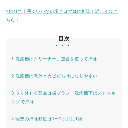
>自分で上手くいかない場合はプロに相談！詳しくはこ
トラブル事例
ちら！
料金表
目次
1
洗濯槽はクリーナー、重曹を使って掃除
緊急！水道救急センタ
ーへ電話をかける
2
洗濯槽は意外とカビだらけになりやすい
受付時間：24時間365日対応！
3
取り外せる部品は歯ブラシ・洗濯機下はストッキ
ングで掃除
4
理想の掃除頻度は1〜2ヶ月に1回