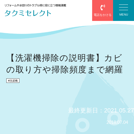
MENU
電話をかける
塗装
【洗濯機掃除の説明書】カビ
の取り方や掃除頻度まで網羅
防水
洗濯機
エアコン
給湯器
最終更新日：2021.05.27
サッシ・網戸
2018.07.04
屋根葺き替え