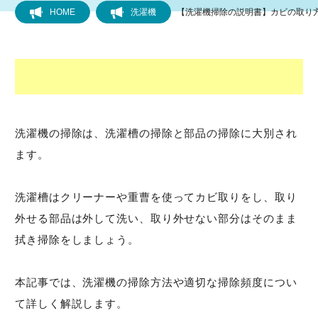
HOME
洗濯機
【洗濯機掃除の説明書】カビの取り
フローリング
トイレ
水道
洗濯機の掃除は、洗濯槽の掃除と部品の掃除に大別され
ます。
キッチン
風呂
洗濯槽はクリーナーや重曹を使ってカビ取りをし、取り
外せる部品は外して洗い、取り外せない部分はそのまま
洗面所
拭き掃除をしましょう。
排水管・排水口
本記事では、洗濯機の掃除方法や適切な掃除頻度につい
て詳しく解説します。
洗濯機