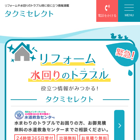
MENU
電話をかける
塗装
防水
エアコン
給湯器
サッシ・網戸
屋根葺き替え