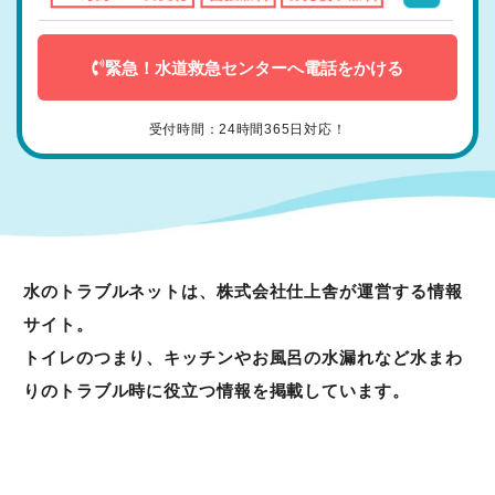
フローリング
緊急！水道救急センターへ電話をかける
トイレ
受付時間：24時間365日対応！
水道
キッチン
水のトラブルネットは、株式会社仕上舎が運営する情報
風呂
サイト。
トイレのつまり、キッチンやお風呂の水漏れなど水まわ
洗面所
りのトラブル時に役立つ情報を掲載しています。
排水管・排水口
洗濯機