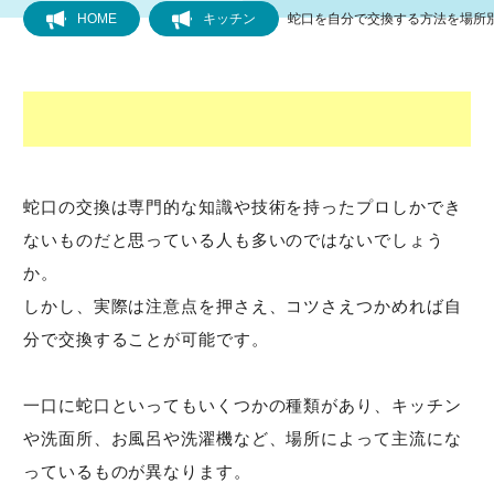
HOME
キッチン
蛇口を自分で交換する方法を場所別
フローリング
トイレ
水道
蛇口の交換は専門的な知識や技術を持ったプロしかでき
ないものだと思っている人も多いのではないでしょう
キッチン
か。
風呂
しかし、実際は注意点を押さえ、コツさえつかめれば自
分で交換することが可能です。
洗面所
一口に蛇口といってもいくつかの種類があり、キッチン
排水管・排水口
や洗面所、お風呂や洗濯機など、場所によって主流にな
っているものが異なります。
洗濯機