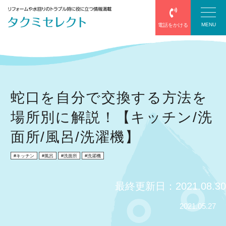
MENU
電話をかける
塗装
蛇口を自分で交換する方法を
場所別に解説！【キッチン/洗
防水
面所/風呂/洗濯機】
エアコン
キッチン
風呂
洗面所
洗濯機
給湯器
最終更新日：2021.08.30
サッシ・網戸
2021.05.27
屋根葺き替え