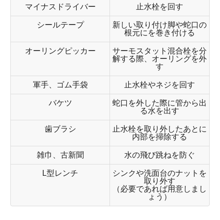
マイナスドライバー
止水栓を回す
シールテープ
新しい取り付け脚や蛇口の
根元にを巻き付ける
オーリングピッカー
サーモスタット混合栓を分
解する際、オーリングを外
す
軍手、ゴム手袋
止水栓やネジを回す
バケツ
蛇口を外した際に管から出
る水を出す
歯ブラシ
止水栓を取り外したあとに
内部を掃除する
雑巾、古新聞
水の飛び跳ねを防ぐ
L型レンチ
シンクや洗面台のナットを
取り外す
（必要であれば用意しまし
ょう）