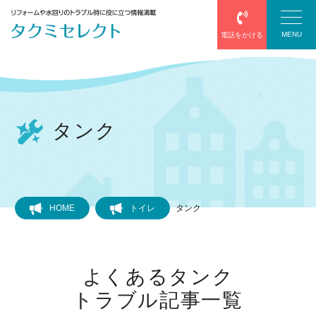
MENU
電話をかける
塗装
タンク
防水
エアコン
HOME
トイレ
タンク
給湯器
よくあるタンク
サッシ・網戸
トラブル記事一覧
屋根葺き替え