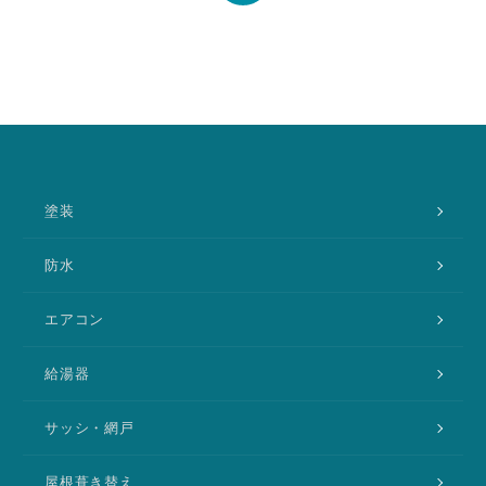
トラブル事例
料金表
塗装
緊急！水道救急センタ
防水
ーへ電話をかける
受付時間：24時間365日対応！
エアコン
給湯器
サッシ・網戸
屋根葺き替え