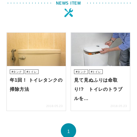
NEWS ITEM
フローリング
トイレ
水道
キッチン
タンク
トイレ
タンク
トイレ
年1回！ トイレタンクの
見て見ぬふりは命取
風呂
掃除方法
り!? トイレのトラブ
ルを…
洗面所
2018.05.23
2018.05.23
排水管・排水口
1
洗濯機