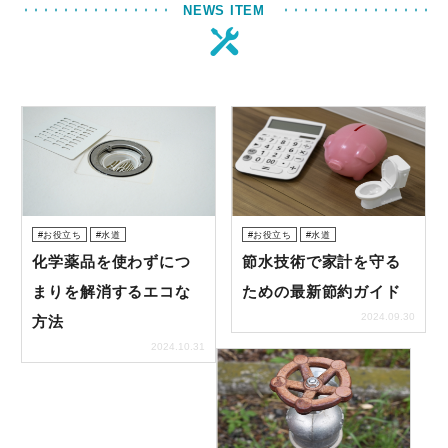
NEWS ITEM
フローリング
トイレ
水道
キッチン
お役立ち
水道
お役立ち
水道
化学薬品を使わずにつ
節水技術で家計を守る
風呂
まりを解消するエコな
ための最新節約ガイド
2024.09.30
方法
洗面所
2024.10.31
排水管・排水口
洗濯機