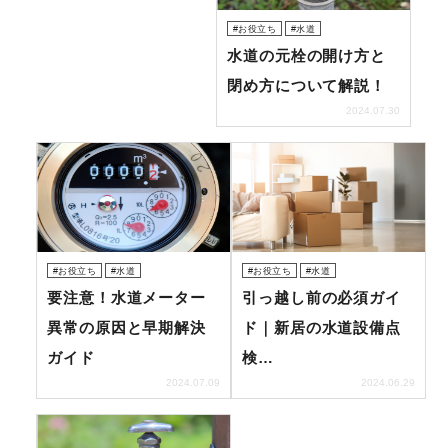
お役立ち
水道
トラブル事例
水道の元栓の開け方と
閉め方について解説！
料金表
2024.07.30
緊急！水道救急センタ
ーへ電話をかける
お役立ち
水道
お役立ち
水道
受付時間：24時間365日対応！
要注意！水道メーター
引っ越し前の必須ガイ
異常の原因と早期解決
ド｜新居の水道設備点
ガイド
検…
2024.07.09
2024.06.29