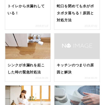
トイレから水漏れして
蛇口を閉めても水がポ
トラブル事例
いる！
タポタ落ちる！原因と
対処方法
料金表
2018.07.13
2018.07.02
緊急！水道救急センタ
ーへ電話をかける
シンクが水漏れを起こ
キッチンのつまりの原
受付時間：24時間365日対応！
した時の緊急対処法
因と解決
2018.06.26
2018.06.20