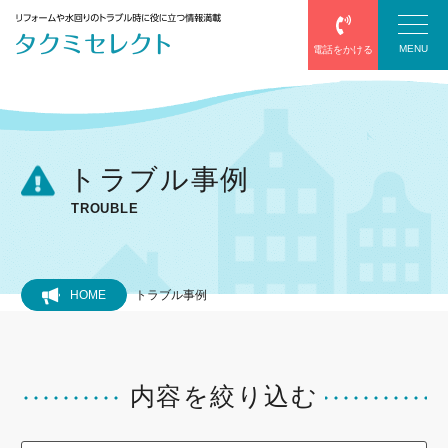
MENU
電話をかける
塗装
トラブル事例
TROUBLE
防水
エアコン
HOME
トラブル事例
給湯器
内容を絞り込む
サッシ・網戸
屋根葺き替え