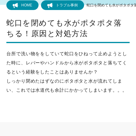
HOME
トラブル事例
蛇口を閉めても水がポタポタ
フローリング
蛇口を閉めても水がポタポタ落
ちる！原因と対処方法
トイレ
水道
台所で洗い物ををしていて蛇口をひねって止めようとし
た時に、レバーやハンドルから水がポタポタと落ちてく
キッチン
るという経験をしたことはありませんか？
しっかり閉めたはずなのにポタポタと水が流れてしま
風呂
い、これでは水道代も余計にかかってしまいます。。。
洗面所
排水管・排水口
洗濯機