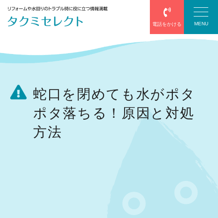
MENU
電話をかける
塗装
蛇口を閉めても水がポタ
ポタ落ちる！原因と対処
防水
方法
エアコン
給湯器
サッシ・網戸
屋根葺き替え