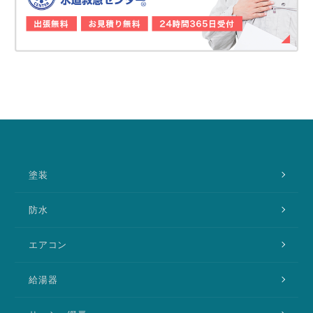
塗装
防水
エアコン
給湯器