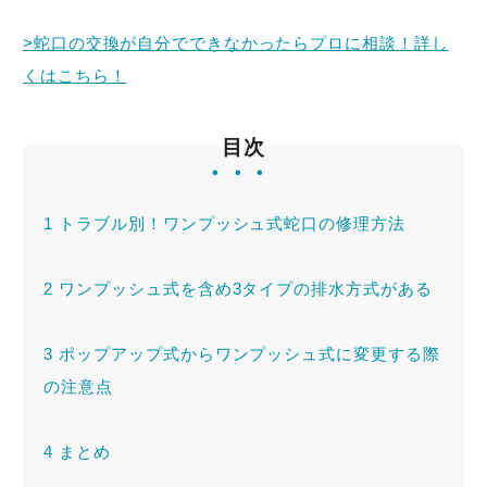
>蛇口の交換が自分でできなかったらプロに相談！詳し
トラブル事例
くはこちら！
料金表
目次
1
トラブル別！ワンプッシュ式蛇口の修理方法
緊急！水道救急センタ
ーへ電話をかける
2
ワンプッシュ式を含め3タイプの排水方式がある
受付時間：24時間365日対応！
3
ポップアップ式からワンプッシュ式に変更する際
の注意点
4
まとめ