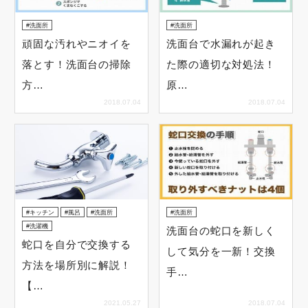
洗面所
洗面所
頑固な汚れやニオイを
洗面台で水漏れが起き
落とす！洗面台の掃除
た際の適切な対処法！
方…
原…
2018.07.04
2018.07.04
キッチン
風呂
洗面所
洗面所
洗濯機
洗面台の蛇口を新しく
蛇口を自分で交換する
して気分を一新！交換
方法を場所別に解説！
手…
【…
2021.05.27
2018.07.04