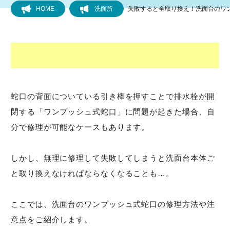
HOME
洗面所
失敗すると全取り換え！洗面台のワ
フローリング
トイレ
水道
蛇口の背面についている引き棒を押すことで排水栓が開
閉する「ワンプッシュ式蛇口」に問題が起きた場合、自
キッチン
分で修理が可能なケースもあります。
風呂
しかし、無理に修理して失敗してしまうと洗面台本体ご
洗面所
と取り換えなければならなくなることも…。
排水管・排水口
ここでは、洗面台のワンプッシュ式蛇口の修理方法や注
意点をご紹介します。
洗濯機