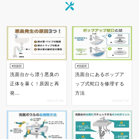
洗面所
洗面所
洗面台から漂う悪臭の
洗面台にあるポップア
正体を暴く！原因と再
ップ式蛇口を修理する
発…
方法
2018.07.04
2018.07.04