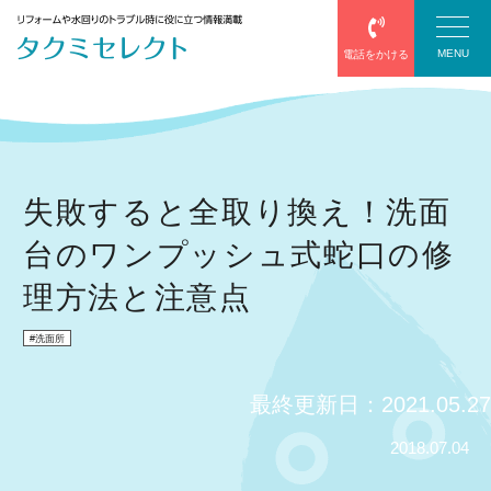
MENU
電話をかける
塗装
失敗すると全取り換え！洗面
台のワンプッシュ式蛇口の修
防水
理方法と注意点
エアコン
洗面所
給湯器
最終更新日：2021.05.27
サッシ・網戸
2018.07.04
屋根葺き替え