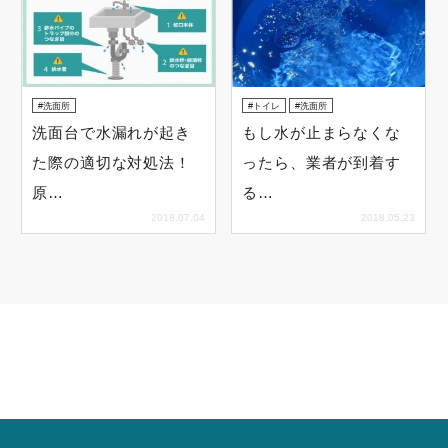
洗面所
トイレ
洗面所
洗面台で水漏れが起き
もし水が止まらなくな
た際の適切な対処法！
ったら、業者が到着す
原…
る…
2018.07.04
2018.05.23