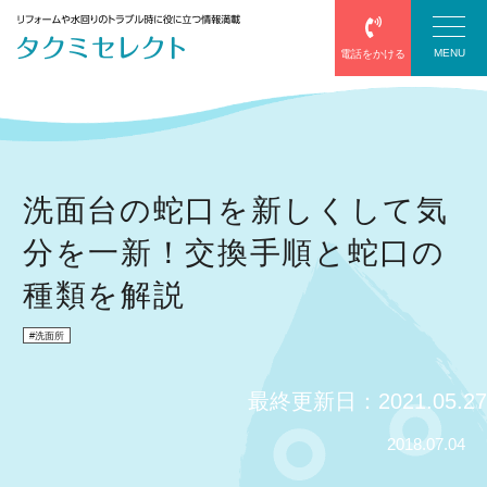
MENU
電話をかける
塗装
洗面台の蛇口を新しくして気
分を一新！交換手順と蛇口の
防水
種類を解説
エアコン
洗面所
給湯器
最終更新日：2021.05.27
サッシ・網戸
2018.07.04
屋根葺き替え