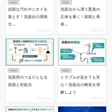
洗面所
洗面所
頑固な汚れやニオイを
洗面台から漂う悪臭の
落とす！洗面台の掃除
正体を暴く！原因と再
方…
発…
2018.07.04
2018.07.04
洗面所
洗面所
洗面所のつまりとなる
トラブルが起きても安
原因と対処法
心！洗面台の構造を理
解しよう
2018.07.04
2018.07.03