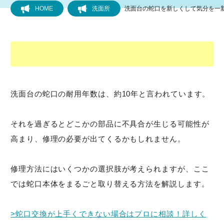
HOME
洗面所
洗面台の蛇口を新しくして気分を一
フローリング
トイレ
水道
洗面台の蛇口の耐用年数は、約10年と言われています。
キッチン
それを過ぎるとどこかの部品に不具合が生じる可能性が
風呂
高まり、修理の必要が出てくるかもしれません。
洗面所
修理方法にはいくつかの選択肢が考えられますが、ここ
では蛇口本体をまるごと取り替える方法を解説します。
排水管・排水口
>蛇口交換が上手くできない場合はプロに相談！詳しく
洗濯機