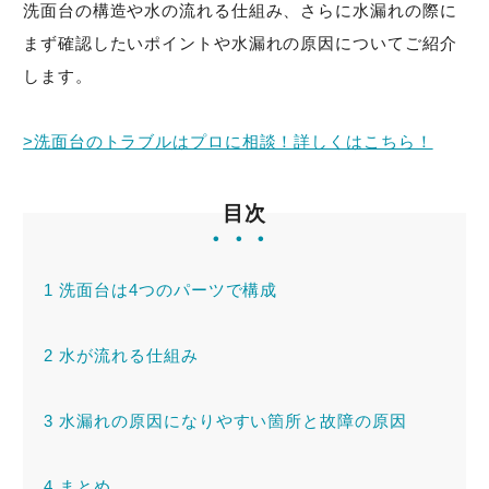
洗面台の構造や水の流れる仕組み、さらに水漏れの際に
まず確認したいポイントや水漏れの原因についてご紹介
トラブル事例
します。
料金表
>洗面台のトラブルはプロに相談！詳しくはこちら！
目次
緊急！水道救急センタ
ーへ電話をかける
1
洗面台は4つのパーツで構成
受付時間：24時間365日対応！
2
水が流れる仕組み
3
水漏れの原因になりやすい箇所と故障の原因
4
まとめ