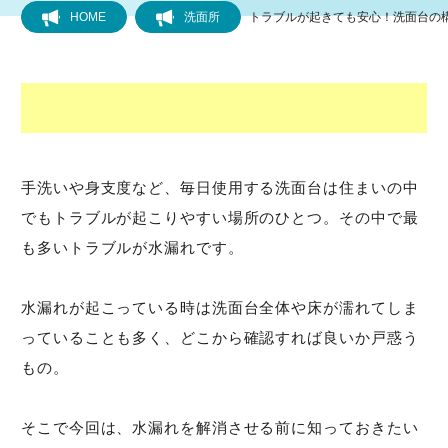
HOME
洗面所
トラブルが起きても安心！洗面台の
フローリング
トイレ
水道
手洗いや身支度など、毎日使用する洗面台は住まいの中
でもトラブルが起こりやすい場所のひとつ。その中で最
キッチン
も多いトラブルが水漏れです。
風呂
水漏れが起こっている時は洗面台全体や床が濡れてしま
洗面所
っていることも多く、どこから確認すれば良いか戸惑う
もの。
排水管・排水口
そこで今回は、水漏れを解消させる前に知っておきたい
洗濯機