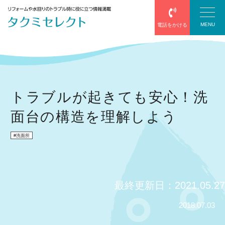
MENU
電話をかける
塗装
トラブルが起きても安心！洗
面台の構造を理解しよう
防水
洗面所
エアコン
給湯器
最終更新日：2021.05.27
サッシ・網戸
2018.07.03
屋根葺き替え