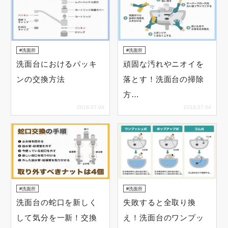
洗面所
洗面所
洗面台におけるパッキ
頑固な汚れやニオイを
ンの交換方法
落とす！洗面台の掃除
方…
2018.07.04
2018.07.04
洗面所
洗面所
洗面台の蛇口を新しく
失敗すると全取り換
して気分を一新！交換
え！洗面台のワンプッ