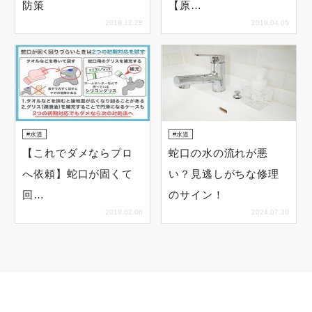
防策
【原…
2018.12.28
2019.04.05
水道
水道
【これでダメならプロ
蛇口の水の流れが悪
へ依頼】蛇口が固くて
い？見逃しがちな修理
回…
のサイン！
2019.02.06
2024.07.30