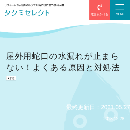
MENU
電話をかける
塗装
屋外用蛇口の水漏れが止まら
ない！よくある原因と対処法
防水
水道
エアコン
給湯器
最終更新日：2021.05.27
サッシ・網戸
2018.12.28
屋根葺き替え