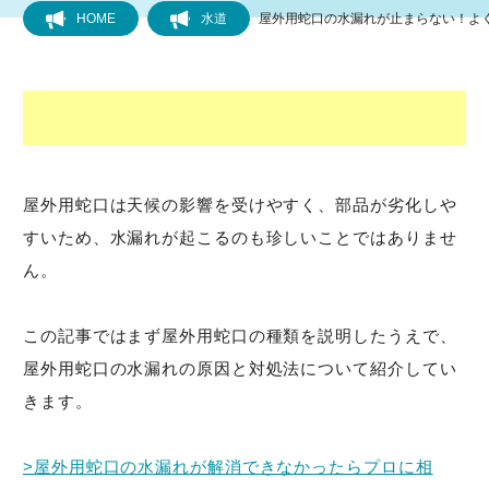
HOME
水道
屋外用蛇口の水漏れが止まらない！よ
フローリング
トイレ
水道
屋外用蛇口は天候の影響を受けやすく、部品が劣化しや
すいため、水漏れが起こるのも珍しいことではありませ
キッチン
ん。
風呂
この記事ではまず屋外用蛇口の種類を説明したうえで、
洗面所
屋外用蛇口の水漏れの原因と対処法について紹介してい
きます。
排水管・排水口
>屋外用蛇口の水漏れが解消できなかったらプロに相
洗濯機