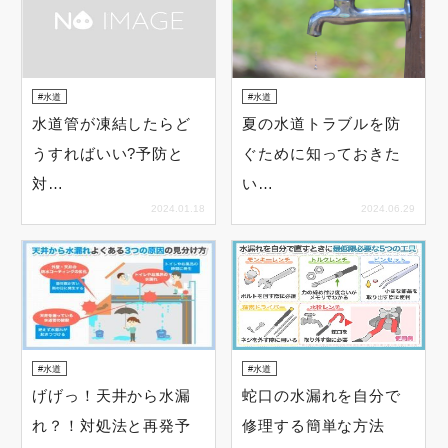
水道
水道
水道管が凍結したらど
夏の水道トラブルを防
うすればいい?予防と
ぐために知っておきた
対…
い…
2024.01.18
2024.06.29
水道
水道
げげっ！天井から水漏
蛇口の水漏れを自分で
れ？！対処法と再発予
修理する簡単な方法